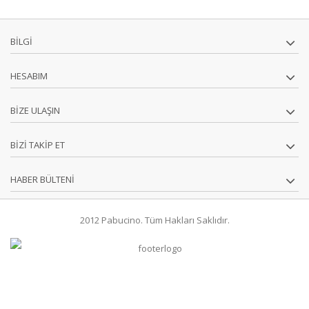
BILGI
HESABIM
BIZE ULAŞIN
BIZI TAKIP ET
HABER BÜLTENI
2012 Pabucino. Tüm Hakları Saklıdır.