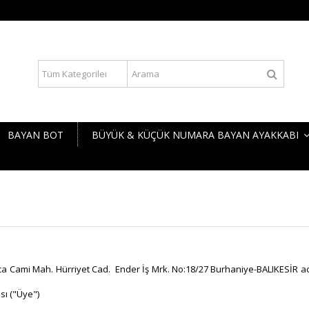
BAYAN BOT
BÜYÜK & KÜÇÜK NUMARA BAYAN AYAKKABI
ca Cami Mah. Hürriyet Cad.
Ender İş Mrk. No:18/27
Burhaniye-BALIKESİR
ad
sı ("Üye")