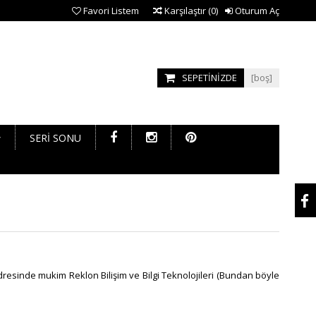
Favori Listem
Karşılaştır
(
0
)
Oturum Aç
SEPETINIZDE
[boş]
SERI SONU
resinde mukim Reklon Bilişim ve Bilgi Teknolojileri (Bundan böyle