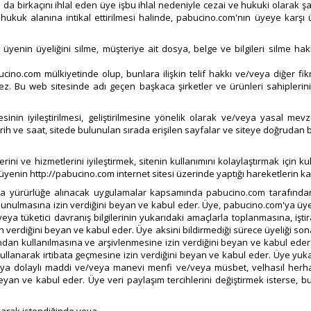
 da birkaçını ihlal eden üye işbu ihlal nedeniyle cezai ve hukuki olarak 
yın hukuk alanına intikal ettirilmesi halinde, pabucino.com'nın üyeye ka
 üyenin üyeliğini silme, müşteriye ait dosya, belge ve bilgileri silme 
ucino.com mülkiyetinde olup, bunlara ilişkin telif hakkı ve/veya diğer fi
mez. Bu web sitesinde adı geçen başkaca şirketler ve ürünleri sahiplerini
sinin iyileştirilmesi, geliştirilmesine yönelik olarak ve/veya yasal mev
n tarih ve saat, sitede bulunulan sırada erişilen sayfalar ve siteye doğrudan
i ve hizmetlerini iyileştirmek, sitenin kullanımını kolaylaştırmak için kull
m, üyenin http://pabucino.com internet sitesi üzerinde yaptığı hareketlerin k
eya yürürlüğe alınacak uygulamalar kapsamında pabucino.com tarafından 
 sunulmasına izin verdiğini beyan ve kabul eder. Üye, pabucino.com'ya üy
e/veya tüketici davranış bilgilerinin yukarıdaki amaçlarla toplanmasına, işti
 verdiğini beyan ve kabul eder. Üye aksini bildirmediği sürece üyeliği sona 
ından kullanılmasına ve arşivlenmesine izin verdiğini beyan ve kabul eder
rı kullanarak irtibata geçmesine izin verdiğini beyan ve kabul eder. Üye yuk
eya dolaylı maddi ve/veya manevi menfi ve/veya müsbet, velhasıl herh
eyan ve kabul eder. Üye veri paylaşım tercihlerini değiştirmek isterse, b