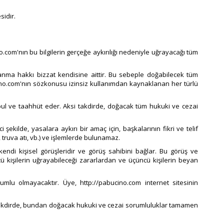
sidir.
o.com'nın bu bilgilerin gerçeğe aykırılığı nedeniyle uğrayacağı tüm
lanma hakkı bizzat kendisine aittir. Bu sebeple doğabilecek tüm
ucino.com'nın sözkonusu izinsiz kullanımdan kaynaklanan her türlü
bul ve taahhüt eder. Aksi takdirde, doğacak tüm hukuki ve cezai
şekilde, yasalara aykırı bir amaç için, başkalarının fikri ve telif
 truva atı, vb.) ve işlemlerde bulunamaz.
kendi kişisel görüşleridir ve görüş sahibini bağlar. Bu görüş ve
ü kişilerin uğrayabileceği zararlardan ve üçüncü kişilerin beyan
umlu olmayacaktır. Üye, http://pabucino.com internet sitesinin
ksi takdirde, bundan doğacak hukuki ve cezai sorumluluklar tamamen